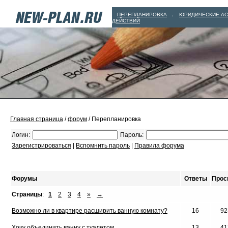
ПЕРЕПЛАНИРОВКА
ЮРИДИЧЕСКИЕ А
|
ДЕЙСТВИЙ
Главная страница
/
форум
/ Перепланировка
Логин:
Пароль:
Зарегистрироваться
|
Вспомнить пароль
|
Правила форума
Форумы
Ответы
Прос
Страницы
:
1
2
3
4
»
→
Возможно ли в квартире расширить ванную комнату?
16
92
Хочу объединить ванну с туалетом
13
41